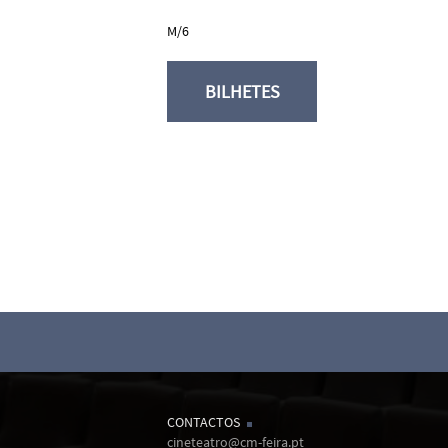
M/6
BILHETES
CONTACTOS
cineteatro@cm-feira.pt