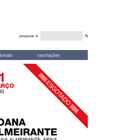
pesquisa
j
ionais
cocriações